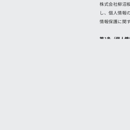
株式会社柳沼
し、個人情報
情報保護に関
第1条（個人情
「個人情報」
る情報であっ
等により特定
の保険者番号
す。
第2条（個人
当社は，ユー
銀行口座番号
ります。また
ホーム
/
事務所案内