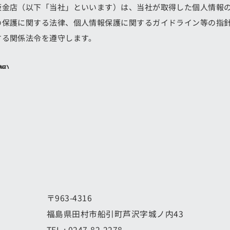
板金店（以下「当社」といいます）は、当社が取得した個人情報
の保護に関する法律、個人情報保護に関するガイドライン等の指
する関係法令を遵守します。
報）
とは，個人情報保護法にいう「個人情報」を指すものとし，生存
て，当該情報に含まれる氏名，生年月日，住所，電話番号，連絡
の個人を識別できる情報及び容貌，指紋，声紋にかかるデータ，
などの当該情報単体から特定の個人を識別できる情報（個人識別
情報の収集方法）
ザーが利用登録をする際に氏名，生年月日，住所，電話番号，メ
〒963-4316
，クレジットカード番号，運転免許証番号などの個人情報をお尋
福島県田村市船引町芦沢字城ノ内43
，ユーザーと提携先などとの間でなされたユーザーの個人情報を
TEL :
0247-82-2278