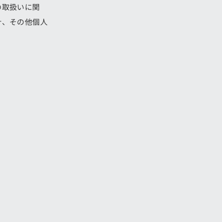
の取扱いに関
針、その他個人
する個人に関す
先その他の記述
及び健康保険証
情報）を指しま
ールアドレス，
ねすることがあ
含む取引記録や